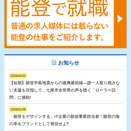
お知らせ
2026/04/22
【短期】能登半島地震からの復興最前線―誰一人取り残さな
い支援を目指して、七尾市全世帯の声を聴く「ローラー訪
問」に挑戦!
2026/01/05
「能登をデザインする」IT企業の新規事業担当者！能登の海
の幸をブランドとして発信せよ‼