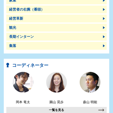
家業
経営者の右腕（番頭）
経営革新
観光
長期インターン
集落
コーディネーター
岡本 竜太
圓山 晃歩
森山 明能
一覧を見る