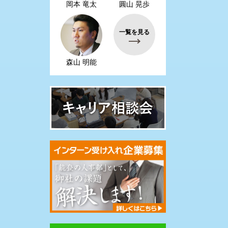
岡本 竜太
圓山 晃歩
一覧を見る
森山 明能