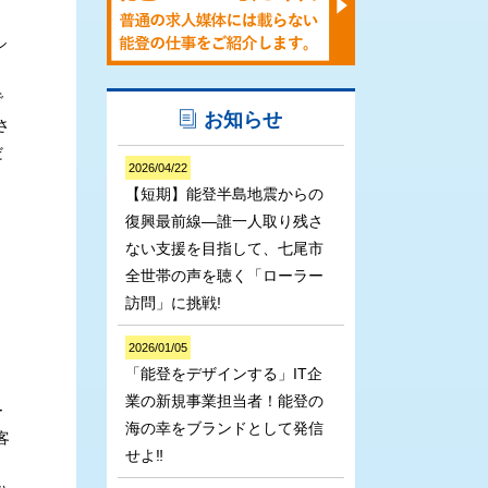
シ
で
お知らせ
さ
だ
2026/04/22
【短期】能登半島地震からの
復興最前線―誰一人取り残さ
ない支援を目指して、七尾市
全世帯の声を聴く「ローラー
訪問」に挑戦!
2026/01/05
「能登をデザインする」IT企
業の新規事業担当者！能登の
ー
海の幸をブランドとして発信
客
せよ‼
。