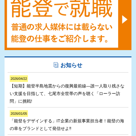
お知らせ
2026/04/22
【短期】能登半島地震からの復興最前線―誰一人取り残さな
い支援を目指して、七尾市全世帯の声を聴く「ローラー訪
問」に挑戦!
2026/01/05
「能登をデザインする」IT企業の新規事業担当者！能登の海
の幸をブランドとして発信せよ‼