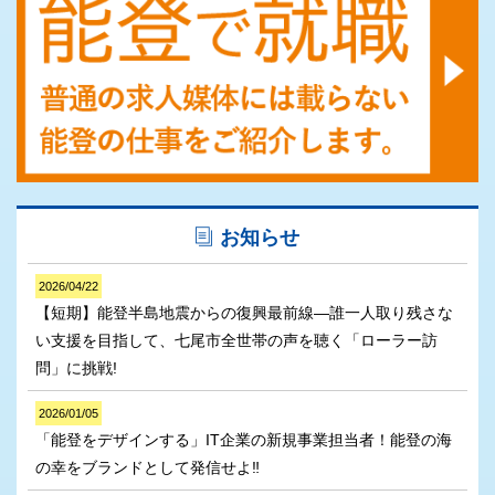
お知らせ
2026/04/22
【短期】能登半島地震からの復興最前線―誰一人取り残さな
い支援を目指して、七尾市全世帯の声を聴く「ローラー訪
問」に挑戦!
2026/01/05
「能登をデザインする」IT企業の新規事業担当者！能登の海
の幸をブランドとして発信せよ‼