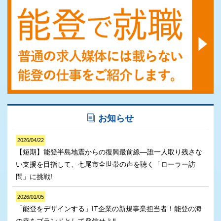
お知らせ
2026/04/22
【短期】能登半島地震からの復興最前線―誰一人取り残さな
い支援を目指して、七尾市全世帯の声を聴く「ローラー訪
問」に挑戦!
2026/01/05
「能登をデザインする」IT企業の新規事業担当者！能登の海
の幸をブランドとして発信せよ‼