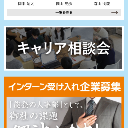
岡本 竜太
圓山 晃歩
森山 明能
一覧を見る