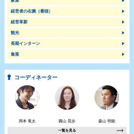
家業
経営者の右腕（番頭）
経営革新
観光
長期インターン
集落
コーディネーター
岡本 竜太
圓山 晃歩
森山 明能
一覧を見る