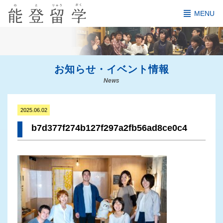
MENU
お知らせ・イベント情報
News
2025.06.02
b7d377f274b127f297a2fb56ad8ce0c4