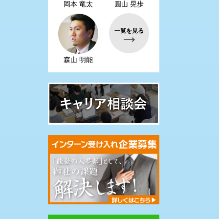
岡本 竜太
圓山 晃歩
一覧を見る
森山 明能