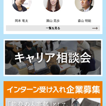
岡本 竜太
圓山 晃歩
森山 明能
一覧を見る