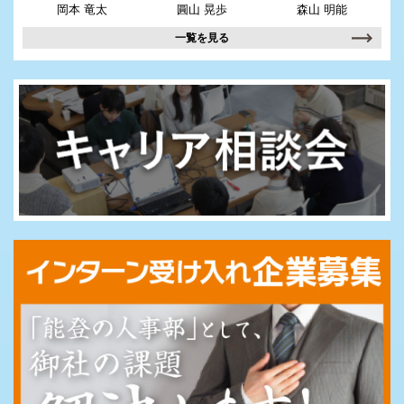
岡本 竜太
圓山 晃歩
森山 明能
一覧を見る