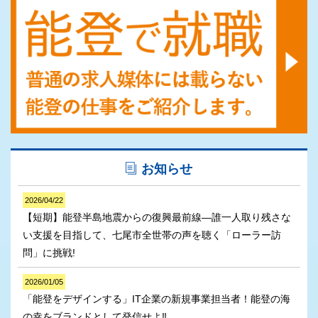
お知らせ
2026/04/22
【短期】能登半島地震からの復興最前線―誰一人取り残さな
い支援を目指して、七尾市全世帯の声を聴く「ローラー訪
問」に挑戦!
2026/01/05
「能登をデザインする」IT企業の新規事業担当者！能登の海
の幸をブランドとして発信せよ‼