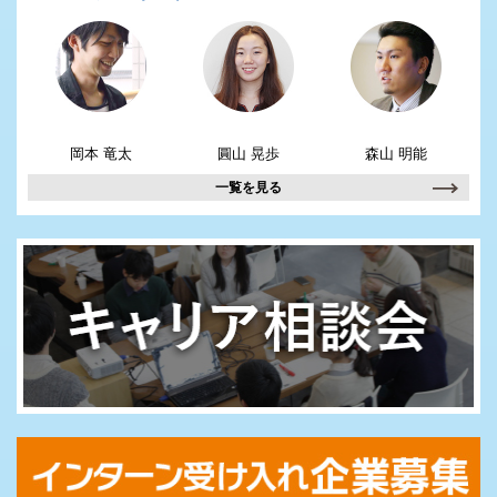
岡本 竜太
圓山 晃歩
森山 明能
一覧を見る