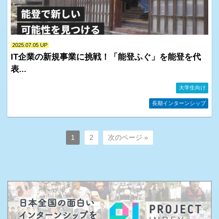
2025.07.05 UP
IT企業の新規事業に挑戦！「能登ふぐ」を能登を代
表...
その他情報
イベント情報・お知らせ一覧
ピックアップ企業
大学生向け
長期インターンシップ
1
2
次のページ »