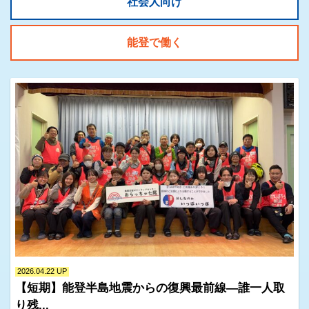
社会人向け
能登で働く
2026.04.22 UP
【短期】能登半島地震からの復興最前線―誰一人取
り残...